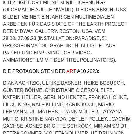
ICH ZEIGE DORT MEINE SERIE HOFFNUNG?
(ÖLGEMÄLDE AUF LEINWAND), DIE DEN ABSCHLUSS
BILDET MEINER EINJÄHRIGEN MULTIMEDIALEN
ARBEITEN FÜR DAS STATE OF THE EARTH PROJECT
DER MIDWAY GALLERY, BOSTON, USA, VOM
29.08.-27.09.23 (INSTALLATION: PARADISE, 51
GROSSFORMATIGE GRAPHIKEN, BLEISTIFT AUF P
APIER UND EIN 9-MINÜTIGER VIDEO-A
NIMATIONSFILM MIT DEM TITEL POLLINATORS).
DIE PROTAGONISTEN DER
ART
A10 2023:
DIANA ACHTZIG, ULRIKE BASNER, HEIKE BOBUSCH,
GÜNTER BÖHME, CHRISTIANE CICÉRON, ELFE,
KATRIN HELLER, GERLIND HENTZE, FRANKA HÖHNE,
LILOU KING, RALF KLEINE, KARIN KOCH, MARIO
LEHMANN, ULI MATHES, FRANK MÜLLER, TATYANA
MUTIG, KRISTINE NARVIDA, DETLEF POLLEY, JOACHIM
SACHSE, AGNES BRIGITTE SCHRÖCK, MIRIAM SMIDT,
PETRA SOMMER, VIOLETA VOLLMER, HEIDRUN VON