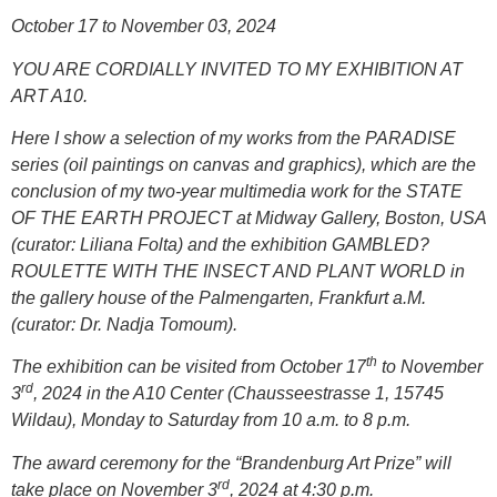
October
17 to November 03, 2024
YOU ARE CORDIALLY INVITED TO MY EXHIBITION AT
ART A10.
Here I show a selection of my works from the
PARADISE
series (oil paintings on canvas and graphics), which are the
conclusion of my two-year multimedia work for the
STATE
OF THE EARTH PROJECT
at Midway Gallery, Boston, USA
(curator: Liliana Folta) and the exhibition
GAMBLED?
ROULETTE WITH THE INSECT AND PLANT WORLD
in
the gallery house of the Palmengarten, Frankfurt a.M.
(curator: Dr. Nadja Tomoum).
th
The exhibition can be visited from October 17
to November
rd
3
, 2024 in the A10 Center (Chausseestrasse 1, 15745
Wildau), Mon
day to
Saturday from 10 a.m.
to
8 p.m.
The award ceremony for the “Brandenburg Art Prize” will
rd
take place on November 3
, 2024 at 4:30 p.m.