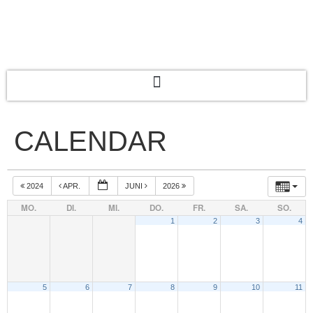
CALENDAR
2024
APR.
JUNI
2026
MO.
DI.
MI.
DO.
FR.
SA.
SO.
1
2
3
4
5
6
7
8
9
10
11